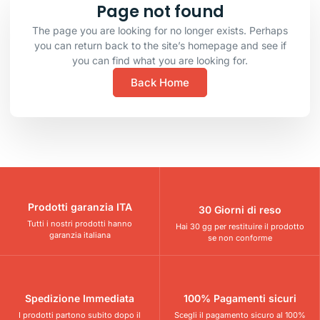
Page not found
The page you are looking for no longer exists. Perhaps
you can return back to the site’s homepage and see if
you can find what you are looking for.
Back Home
Prodotti garanzia ITA
30 Giorni di reso
Tutti i nostri prodotti hanno
Hai 30 gg per restituire il prodotto
garanzia italiana
se non conforme
Spedizione Immediata
100% Pagamenti sicuri
I prodotti partono subito dopo il
Scegli il pagamento sicuro al 100%