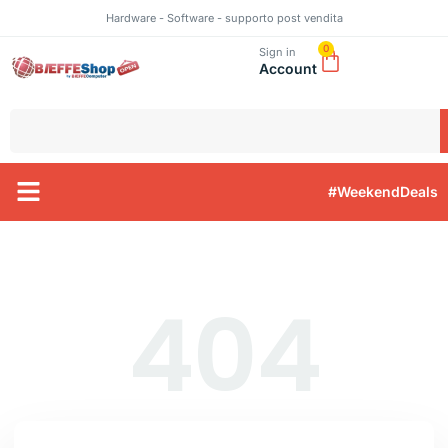
Hardware - Software - supporto post vendita
0
Sign in
Account
#WeekendDeals
404