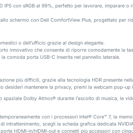
 FHD IPS con sRGB al 99%, perfetto per lavorare, imparare o 
i allo schermo con Dell ComfortView Plus, progettato per ridu
estici o dell’ufficio grazie al design elegante.
orto innovativo che consente di riporre comodamente la tasti
on la comoda porta USB-C inserita nel pannello laterale.
nazione più difficili, grazie alla tecnologia HDR presente n
ndo desideri mantenere la privacy, premi la webcam pop-up 
ono spaziale Dolby Atmos® durante l’ascolto di musica, le vi
contemporaneamente con i processori Intel® Core™ 7, la mem
 e di intrattenimento, scegli la scheda grafica dedicata NVI
porte HDMI-in/HDMI-out e connetti più accessori con cinq