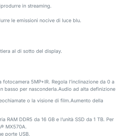
riprodurre in streaming.
rre le emissioni nocive di luce blu.
era al di sotto del display.
ella fotocamera 5MP+IR. Regola l’inclinazione da 0 a
in basso per nasconderla.Audio ad alta definizione
deochiamate o la visione di film.Aumento della
oria RAM DDR5 da 16 GB e l’unità SSD da 1 TB. Per
DIA® MX570A.
ue porte USB.