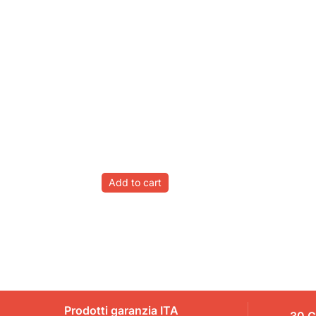
Add to cart
Prodotti garanzia ITA
30 G