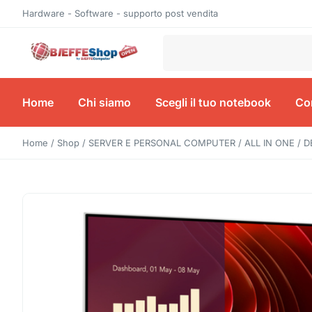
Hardware - Software - supporto post vendita
Home
Chi siamo
Scegli il tuo notebook
Con
Home
/
Shop
/
SERVER E PERSONAL COMPUTER
/
ALL IN ONE
/ D