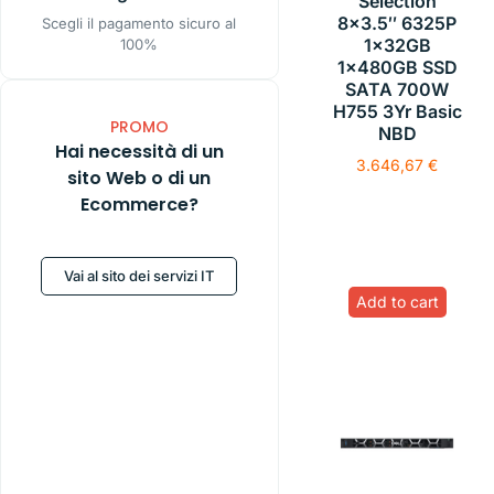
Selection
8×3.5″ 6325P
Scegli il pagamento sicuro al
1x32GB
100%
1x480GB SSD
SATA 700W
H755 3Yr Basic
PROMO
NBD
Hai necessità di un
3.646,67
€
sito Web o di un
Ecommerce?
Vai al sito dei servizi IT
Add to cart