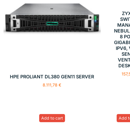
ZY
SWI
MAN
NEBUL
8 P
GIGABI
IPV6,
SE
VENT
DES
157
HPE PROLIANT DL380 GEN11 SERVER
8.111,78
€
Add to cart
Add t