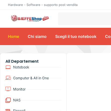
Hardware - Software - supporto post vendita
Home
Chi siamo
Scegli il tuo notebook
Con
All Departement
Notebook
Computer & All in One
Monitor
NAS
Firewall