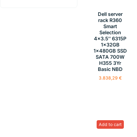
Dell server
rack R360
Smart
Selection
4×3.5″ 6315P
1x32GB
1x480GB SSD
SATA 700W
H355 3Yr
Basic NBD
3.838,29
€
Add to cart