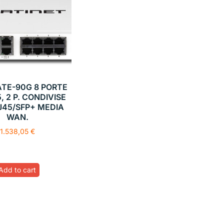
ATE-90G 8 PORTE
, 2 P. CONDIVISE
J45/SFP+ MEDIA
WAN.
1.538,05
€
Add to cart