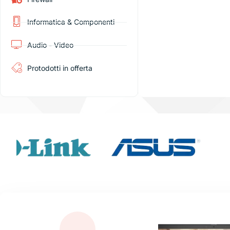
Informatica & Componenti
Audio - Video
Protodotti in offerta
Nuovi arrivi
Mond
Apple
Scopri ora