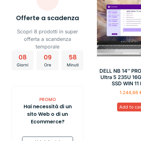
Offerte a scadenza
Scopri 8 prodotti in super
offerta a scandenza
temporale
08
09
58
Giorni
Ore
Minuti
DELL NB 14″ PRO
Ultra 5 235U 16
SSD WIN 11
1.244,66
PROMO
Hai necessità di un
Add to car
sito Web o di un
Ecommerce?