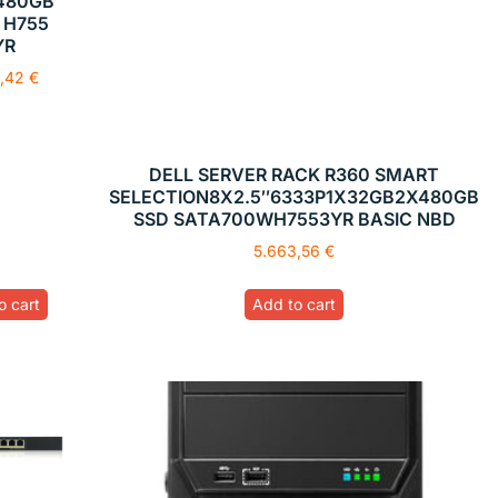
480GB
 H755
YR
2,42
€
DELL SERVER RACK R360 SMART
SELECTION8X2.5″6333P1X32GB2X480GB
SSD SATA700WH7553YR BASIC NBD
5.663,56
€
o cart
Add to cart