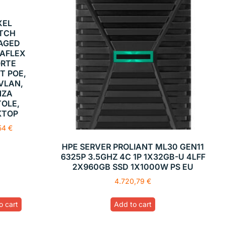
XEL
TCH
AGED
AFLEX
ORTE
T POE,
 VLAN,
NZA
OLE,
KTOP
,54
€
HPE SERVER PROLIANT ML30 GEN11
6325P 3.5GHZ 4C 1P 1X32GB-U 4LFF
2X960GB SSD 1X1000W PS EU
4.720,79
€
o cart
Add to cart