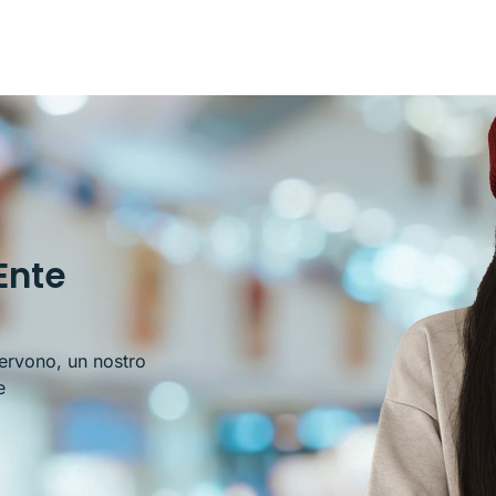
Ente
servono, un nostro
e