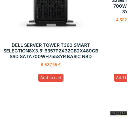
32GB 
700W
3
4.50
DELL SERVER TOWER T360 SMART
SELECTION8X3.5″6357P2X32GB2X480GB
SSD SATA700WH7553YR BASIC NBD
6.837,55
€
Add to cart
Add t