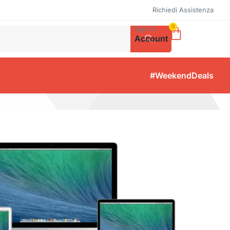
Richiedi Assistenza
0
Sign in
Account
#WeekendDeals