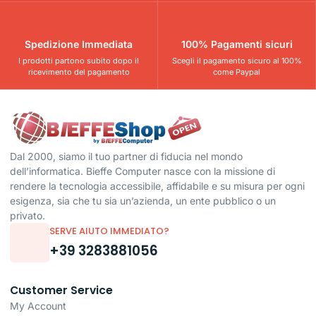
Spedizione Immediata
100% Pagamenti sicuri
I prodotti partono subito dopo il
Scegli il pagamento sicuro al 100%
ricevimento del pagamento
come Paypal
Dal 2000, siamo il tuo partner di fiducia nel mondo
dell’informatica. Bieffe Computer nasce con la missione di
rendere la tecnologia accessibile, affidabile e su misura per ogni
esigenza, sia che tu sia un’azienda, un ente pubblico o un
privato.
SERVE AIUTO IMMEDIATO?
+39 3283881056
Customer Service
My Account