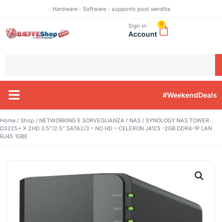
Hardware - Software - supporto post vendita
0
Sign in
Account
#WeekendDeals
Home
/
Shop
/
NETWORKING E SORVEGLIANZA
/
NAS
/ SYNOLOGY NAS TOWER
DS225+ X 2HD 3.5″/2.5″ SATA2/3 – NO HD – CELERON J4125 -2GB DDR4-1P LAN
RJ45 1GBE