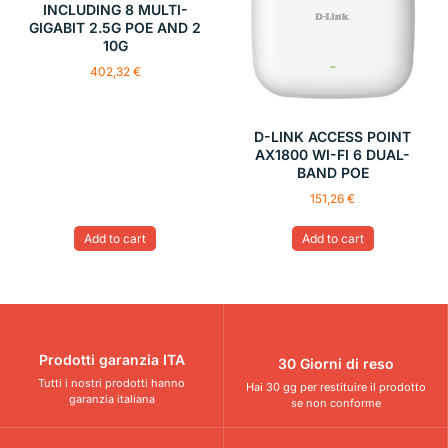
INCLUDING 8 MULTI-
GIGABIT 2.5G POE AND 2
10G
402,32
€
D-LINK ACCESS POINT
AX1800 WI-FI 6 DUAL-
BAND POE
151,26
€
Add to cart
Add to cart
Prodotti garanzia ITA
30 Giorni di reso
Tutti i nostri prodotti hanno
Hai 30 gg per restituire il prodotto
garanzia italiana
se non conforme