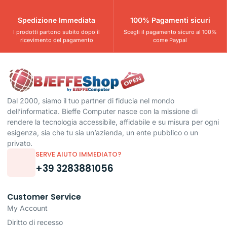
Spedizione Immediata
100% Pagamenti sicuri
I prodotti partono subito dopo il
Scegli il pagamento sicuro al 100%
ricevimento del pagamento
come Paypal
Dal 2000, siamo il tuo partner di fiducia nel mondo
dell’informatica. Bieffe Computer nasce con la missione di
rendere la tecnologia accessibile, affidabile e su misura per ogni
esigenza, sia che tu sia un’azienda, un ente pubblico o un
privato.
SERVE AIUTO IMMEDIATO?
+39 3283881056
Customer Service
My Account
Diritto di recesso