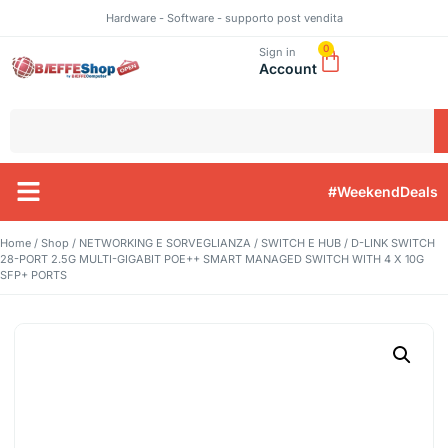
Hardware - Software - supporto post vendita
0
Sign in
Account
#WeekendDeals
Home
/
Shop
/
NETWORKING E SORVEGLIANZA
/
SWITCH E HUB
/ D-LINK SWITCH
28-PORT 2.5G MULTI-GIGABIT POE++ SMART MANAGED SWITCH WITH 4 X 10G
SFP+ PORTS