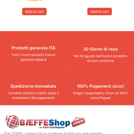
Add to cart
Add to cart
Prodotti garanzia ITA
30 Giorni di reso
Tutti i nostri prodotti hanno
Hai 30 gg per restituire il prodotto
garanzia italiana
se non conforme
Spedizione Immediata
100% Pagamenti sicuri
I prodotti partono subito dopo il
Scegli il pagamento sicuro al 100%
ricevimento del pagamento
come Paypal
Dal 2000, siamo il tuo partner di fiducia nel mondo