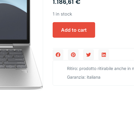
1.186,61
€
1 in stock
Add to cart
Ritiro: prodotto ritirabile anche in
Garanzia: italiana