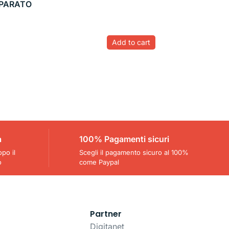
IPARATO
Add to cart
a
100% Pagamenti sicuri
opo il
Scegli il pagamento sicuro al 100%
o
come Paypal
Partner
Digitanet