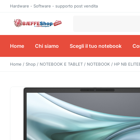
Hardware - Software - supporto post vendita
Home
Chi siamo
Scegli il tuo notebook
Con
Home
/
Shop
/
NOTEBOOK E TABLET
/
NOTEBOOK
/ HP NB ELITE