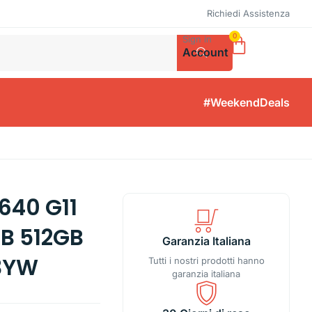
Richiedi Assistenza
0
Sign in
Account
#WeekendDeals
640 G11
GB 512GB
Garanzia Italiana
 3YW
Tutti i nostri prodotti hanno
garanzia italiana