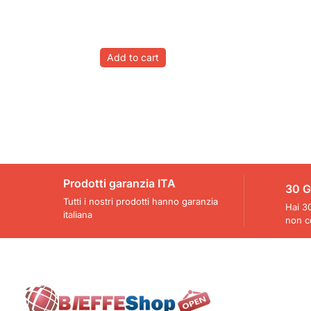
Add to cart
Prodotti garanzia ITA
30 G
Tutti i nostri prodotti hanno garanzia
Hai 30
italiana
non c