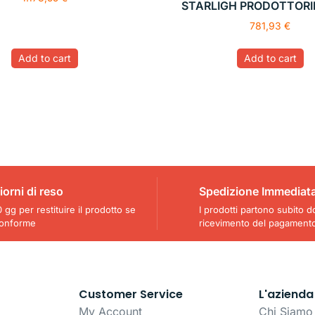
STARLIGH PRODOTTOR
781,93
€
Add to cart
Add to cart
iorni di reso
Spedizione Immediat
 gg per restituire il prodotto se
I prodotti partono subito d
onforme
ricevimento del pagament
Customer Service
L'azienda
My Account
Chi Siamo