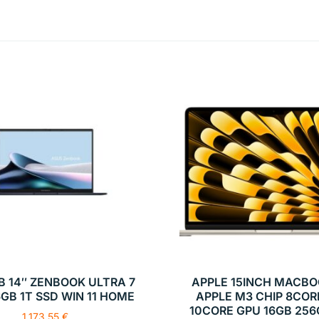
B 14″ ZENBOOK ULTRA 7
APPLE 15INCH MACBO
6GB 1T SSD WIN 11 HOME
APPLE M3 CHIP 8COR
10CORE GPU 16GB 256
1.173,55
€