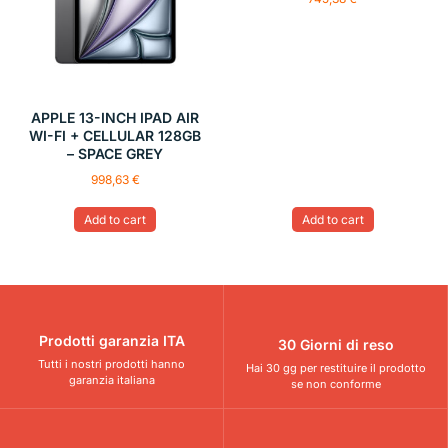
APPLE 13-INCH IPAD AIR
WI-FI + CELLULAR 128GB
– SPACE GREY
998,63
€
Add to cart
Add to cart
Prodotti garanzia ITA
30 Giorni di reso
Tutti i nostri prodotti hanno
Hai 30 gg per restituire il prodotto
garanzia italiana
se non conforme