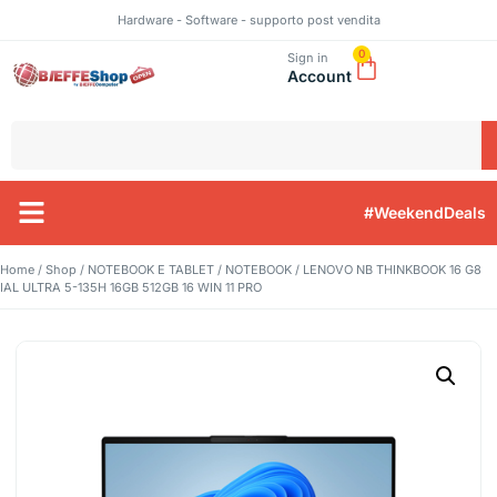
Hardware - Software - supporto post vendita
0
Sign in
Account
#WeekendDeals
Home
/
Shop
/
NOTEBOOK E TABLET
/
NOTEBOOK
/ LENOVO NB THINKBOOK 16 G8
IAL ULTRA 5-135H 16GB 512GB 16 WIN 11 PRO