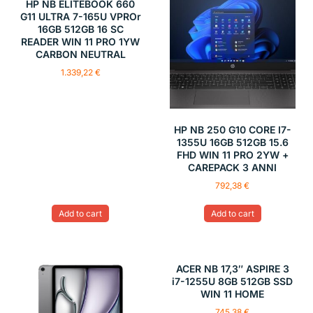
HP NB ELITEBOOK 660
G11 ULTRA 7-165U VPROr
16GB 512GB 16 SC
READER WIN 11 PRO 1YW
CARBON NEUTRAL
1.339,22
€
HP NB 250 G10 CORE I7-
1355U 16GB 512GB 15.6
FHD WIN 11 PRO 2YW +
CAREPACK 3 ANNI
792,38
€
Add to cart
Add to cart
ACER NB 17,3″ ASPIRE 3
i7-1255U 8GB 512GB SSD
WIN 11 HOME
745,38
€