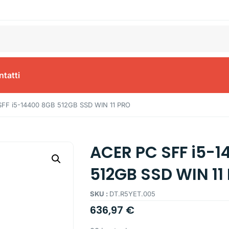
tatti
FF i5-14400 8GB 512GB SSD WIN 11 PRO
ACER PC SFF i5-
512GB SSD WIN 11
SKU :
DT.R5YET.005
636,97
€