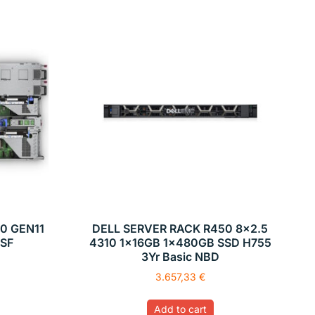
0 GEN11
DELL SERVER RACK R450 8×2.5
8SF
4310 1x16GB 1x480GB SSD H755
3Yr Basic NBD
3.657,33
€
Add to cart