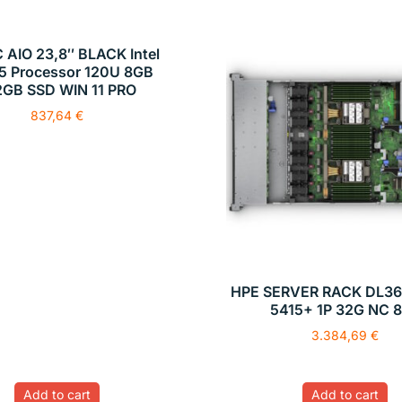
 AIO 23,8″ BLACK Intel
5 Processor 120U 8GB
2GB SSD WIN 11 PRO
837,64
€
HPE SERVER RACK DL36
5415+ 1P 32G NC 
3.384,69
€
Add to cart
Add to cart