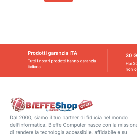
Prodotti garanzia ITA
30 G
Tutti i nostri prodotti hanno garanzia
Hai 30
italiana
non c
Dal 2000, siamo il tuo partner di fiducia nel mondo
dell’informatica. Bieffe Computer nasce con la mission
di rendere la tecnologia accessibile, affidabile e su