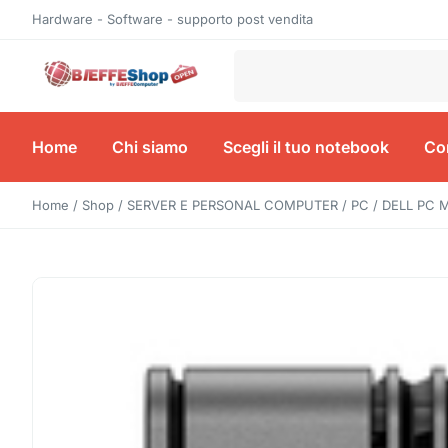
Hardware - Software - supporto post vendita
Home
Chi siamo
Scegli il tuo notebook
Con
Home
/
Shop
/
SERVER E PERSONAL COMPUTER
/
PC
/ DELL PC M