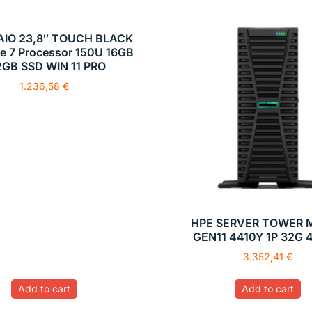
 AIO 23,8″ TOUCH BLACK
re 7 Processor 150U 16GB
2GB SSD WIN 11 PRO
1.236,58
€
HPE SERVER TOWER 
GEN11 4410Y 1P 32G 
3.352,41
€
Add to cart
Add to cart