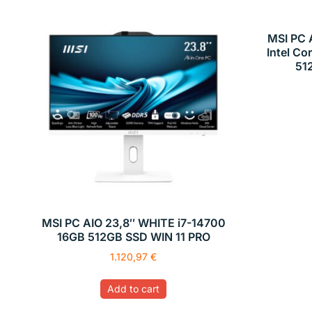
MSI PC
Intel Co
51
MSI PC AIO 23,8″ WHITE i7-14700
16GB 512GB SSD WIN 11 PRO
1.120,97
€
Add to cart