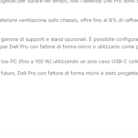
gettati per durare nel tempo, tutti i desktop Dell Pro sono sot
teriore ventilazione sullo chassis, offre fino al 8% di raf
a gamma di supporti e stand opzionali. È possibile configur
per Dell Pro con fattore di forma micro o utilizzarlo come
l tuo PC (fino a 100 W) utilizzando un solo cavo USB-C col
 futuro, Dell Pro con fattore di forma micro è stato progett