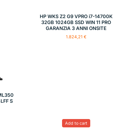
HP WKS Z2 G9 VPRO i7-14700K
32GB 1024GB SSD WIN 11 PRO
GARANZIA 3 ANNI ONSITE
1.824,21
€
ML350
4LFF S
Add to cart