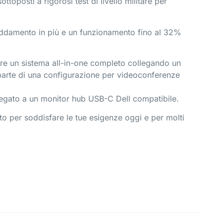
toposti a rigorosi test di livello militare per
freddamento in più e un funzionamento fino al 32%
are un sistema all-in-one completo collegando un
 parte di una configurazione per videoconferenze
legato a un monitor hub USB-C Dell compatibile.
ato per soddisfare le tue esigenze oggi e per molti