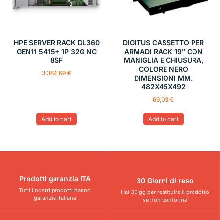
HPE SERVER RACK DL360
DIGITUS CASSETTO PER
GEN11 5415+ 1P 32G NC
ARMADI RACK 19″ CON
8SF
MANIGLIA E CHIUSURA,
COLORE NERO
3.384,69
€
DIMENSIONI MM.
482X45X492
69,03
€
Add to cart
Add to cart
Prodotti garanzia ITA
30 Giorni di reso
Tutti i nostri prodotti hanno
Hai 30 gg per restituire il prodotto
garanzia italiana
se non conforme