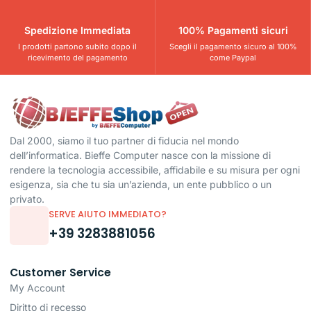
Spedizione Immediata
100% Pagamenti sicuri
I prodotti partono subito dopo il
Scegli il pagamento sicuro al 100%
ricevimento del pagamento
come Paypal
Dal 2000, siamo il tuo partner di fiducia nel mondo
dell’informatica. Bieffe Computer nasce con la missione di
rendere la tecnologia accessibile, affidabile e su misura per ogni
esigenza, sia che tu sia un’azienda, un ente pubblico o un
privato.
SERVE AIUTO IMMEDIATO?
+39 3283881056
Customer Service
My Account
Diritto di recesso